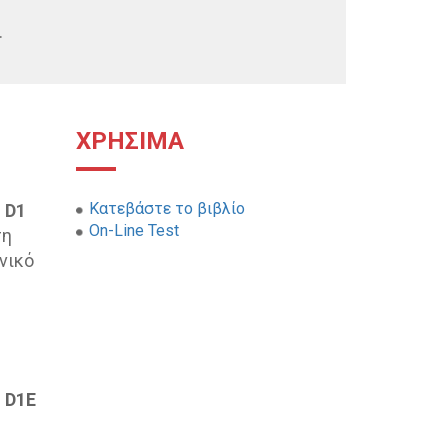
.
ΧΡΗΣΙΜΑ
Κατεβάστε το βιβλίο
 D1
On-Line Test
ση
νικό
 D1E