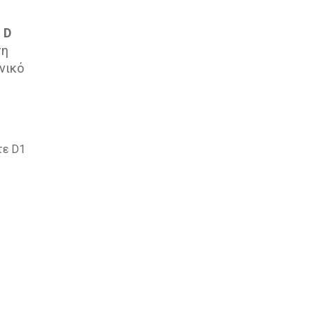
 D
ση
νικό
τε D1